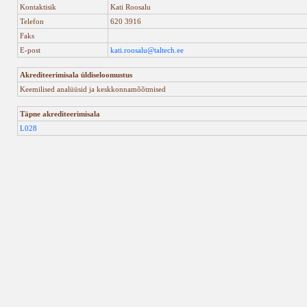
Kontaktisik
Kati Roosalu
Telefon
620 3916
Faks
E-post
kati.roosalu@taltech.ee
Akrediteerimisala üldiseloomustus
Keemilised analüüsid ja keskkonnamõõtmised
Täpne akrediteerimisala
L028