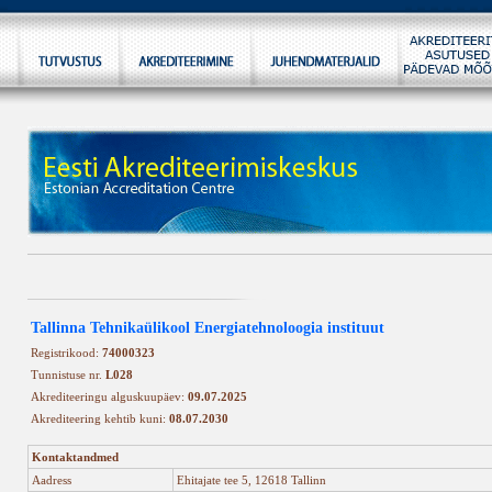
Tallinna Tehnikaülikool Energiatehnoloogia instituut
Registrikood:
74000323
Tunnistuse nr.
L028
Akrediteeringu alguskuupäev:
09.07.2025
Akrediteering kehtib kuni:
08.07.2030
Kontaktandmed
Aadress
Ehitajate tee 5, 12618 Tallinn