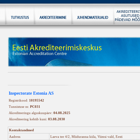
Inspectorate Estonia AS
Registrikood:
10195542
Tunnistuse nr.
PC031
Akrediteeringu alguskuupäev:
04.08.2025
Akrediteering kehtib kuni:
03.08.2030
Kontaktandmed
Aadress
Laeva tee 4/2, Miiduranna küla, Viimsi vald, Eesti