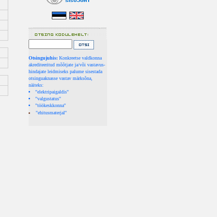
Otsingujuhis:
Konkreetse valdkonna
akrediteeritud mõõtjate ja/või vastavus-
hindajate leidmiseks palume sisestada
otsinguaknasse vastav märksõna,
näiteks:
''elektripaigaldis''
''valgustatus''
''töökeskkonna''
''ehitusmaterjal''