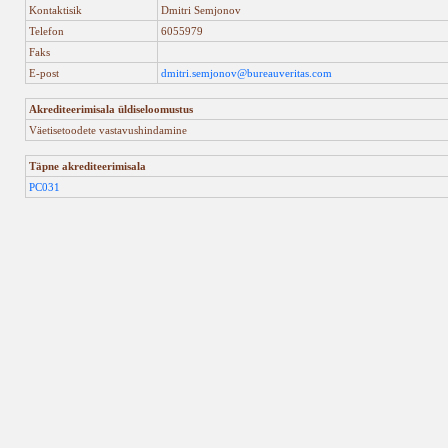
Kontaktisik
Dmitri Semjonov
Telefon
6055979
Faks
E-post
dmitri.semjonov@bureauveritas.com
Akrediteerimisala üldiseloomustus
Väetisetoodete vastavushindamine
Täpne akrediteerimisala
PC031