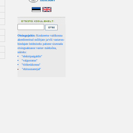
Otsingujuhis:
Konkreetse valdkonna
akrediteeritud mõõtjate ja/või vastavus-
hindajate leidmiseks palume sisestada
otsinguaknasse vastav märksõna,
näiteks:
''elektripaigaldis''
''valgustatus''
''töökeskkonna''
''ehitusmaterjal''