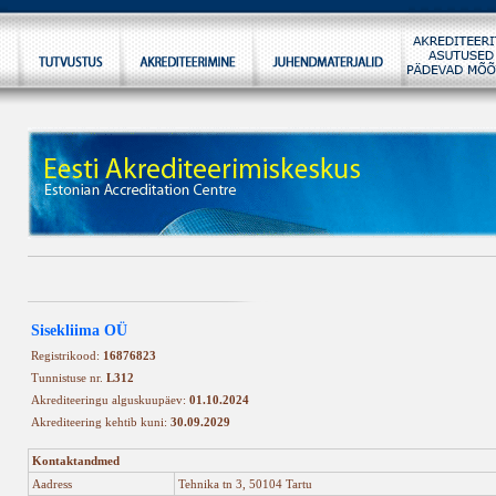
Sisekliima OÜ
Registrikood:
16876823
Tunnistuse nr.
L312
Akrediteeringu alguskuupäev:
01.10.2024
Akrediteering kehtib kuni:
30.09.2029
Kontaktandmed
Aadress
Tehnika tn 3, 50104 Tartu