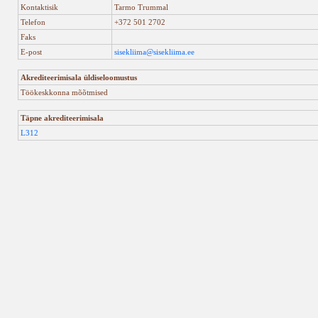
Kontaktisik
Tarmo Trummal
Telefon
+372 501 2702
Faks
E-post
sisekliima@sisekliima.ee
Akrediteerimisala üldiseloomustus
Töökeskkonna mõõtmised
Täpne akrediteerimisala
L312